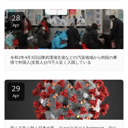
28
Apr
令和2年4月3日以降武漢湖北省などの汚染地域から特段の事
情で外国人(支那人)が5千人近く入国している
29
Apr
安くて良く効く日本の薬、ファビピラビルfavipiravir、アビ