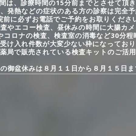
間は、診療時間の15分前までとさせて頂
咳、発熱などの症状のある方の診察は完全予
院前に必ずお電話でご予約をお取りくださ
検査やエコー検査、昼休みの時間に大腸カメ
やコロナの検査、検査室の消毒など30分程
の受け入れ件数が大変少ない枠になっており
薬局で販売されている検査キットのご活
年の御盆休みは８月１１日から８月１５日ま