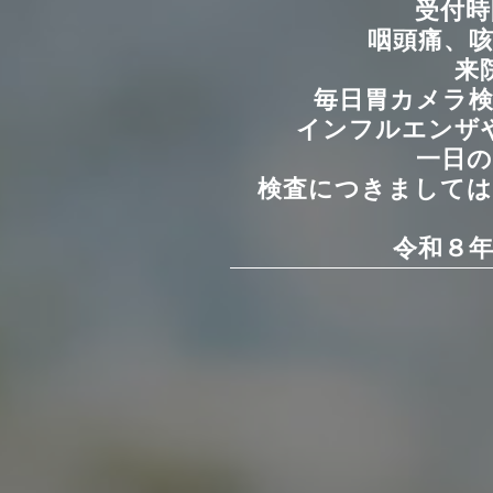
受付時
咽頭痛、
来
毎日胃カメラ
インフルエンザ
一日
検査につきましては
令和８